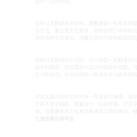
进行一定的转换。
2. 日文到中文的
在将日文翻译成中文时，需要遵循一些基本的
达方式。要注意文化差异，避免使用日本特有
用地道的中文表达。还要注意句子结构和语法
3. 翻译技巧和工具
在将日文翻译成中文时，可以借助一些翻译技
初步的翻译，然后再进行适当的修改和调整。
方法和技巧。还可以借助一些语言学习软件和
4. 翻译的难点和挑
将日文翻译成中文并不是一件容易的事情，其
文并不完全相同，需要进行一定的转换。日文
译。还需要考虑文化差异和语言习惯的差异，
九游会俱乐部平台
5. 翻译的注意事项