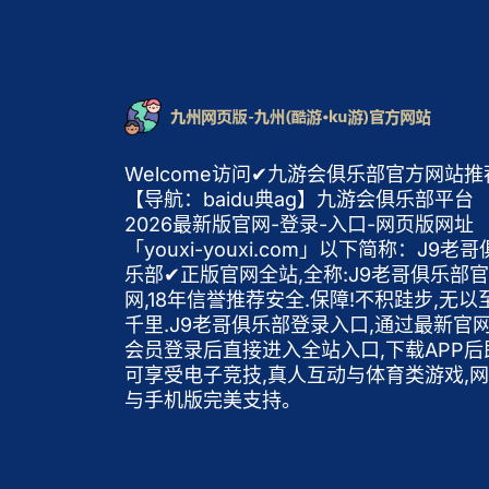
Welcome访问✔九游会俱乐部官方网站推
【导航：baidu典ag】九游会俱乐部平台
2026最新版官网-登录-入口-网页版网址
「youxi-youxi.com」以下简称：J9老哥
乐部✔正版官网全站,全称:J9老哥俱乐部官
网,18年信誉推荐安全.保障!不积跬步,无以
千里.J9老哥俱乐部登录入口,通过最新官网
会员登录后直接进入全站入口,下载APP后
可享受电子竞技,真人互动与体育类游戏,
与手机版完美支持。