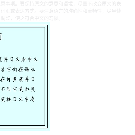
注意事项。要保持原文的意思和语境，尽量不改变原文的表
的词汇或表达方式。要注意语言的准确性和流畅性，尽量使
的调整，使之符合中文的习惯。