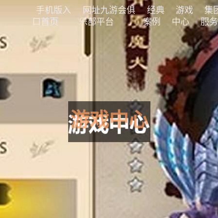
手机版入
网址九游会俱
经典
游戏
集
口首页
乐部平台
案例
中心
服
游戏中心