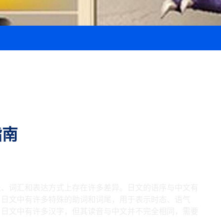
指南
语言差异
法、词汇和表达方式上存在许多差异。日文的语序与中文有
。日文中有许多特殊的助词和词尾，用于表示时态、语气
。日文中有许多汉字，但其读音与中文并不完全相同，需要