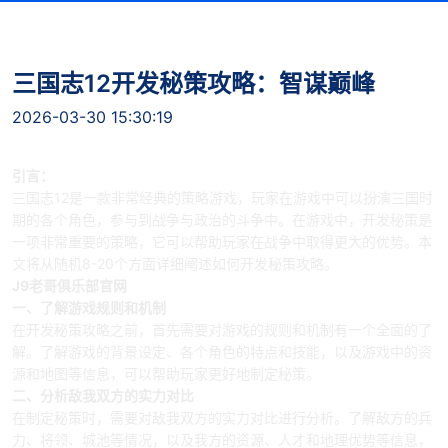
三国志12开发秘策攻略：智谋巅峰
2026-03-30 15:30:19
三国志12 如何开发秘策攻略
引言：
三国志12是一款非常经典的策略游戏，玩家在游戏中可以扮演三国时
期的各个角色，参与到战争与政治的斗争中。在游戏中，开发秘策是
一项非常重要的策略，它可以帮助玩家在战争中取得更大的优势。本
文将从随机8-20个方面详细阐述如何开发秘策攻略。
J9老哥俱乐部官网
一、了解游戏规则和机制
在开发秘策攻略之前，首先需要对游戏的规则和机制有一个全面的了
解。了解游戏的背景设定、各个角色的特点和技能，以及游戏中的资
源和地图等信息，可以帮助玩家更好地制定秘策。
二、分析敌我双方的实力对比
在制定秘策时，需要对敌我双方的实力对比进行分析。了解敌方的兵
力、将领、城池等情况，以及我方的资源、人才和地理优势等信息，