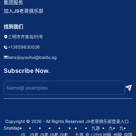
集团服务
加入J9老哥俱乐部
找到我们
三明市齐笨岛95号
+13659630026
lianxijiuyouhui@baidu.ag
Subscribe Now.
Copyright © 2026 - All Rights Reserved
J9老哥俱乐部登录入口
.
SiteMap
九游
九
九
J9
J9老
J9老
J9老
J9老
九游
会 (JYH)
州网
州网
中国