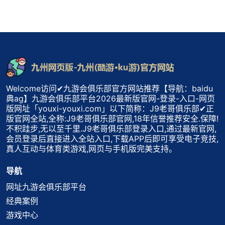
Welcome访问✔九游会俱乐部官方网站推荐【导航：baidu
典ag】九游会俱乐部平台2026最新版官网-登录-入口-网页
版网址「youxi-youxi.com」以下简称：J9老哥俱乐部✔正
版官网全站,全称:J9老哥俱乐部官网,18年信誉推荐安全.保障!
不积跬步,无以至千里.J9老哥俱乐部登录入口,通过最新官网,
会员登录后直接进入全站入口,下载APP后即可享受电子竞技,
真人互动与体育类游戏,网页与手机版完美支持。
导航
网址九游会俱乐部平台
经典案例
游戏中心