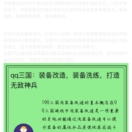
洗装备改造的条件是玩家必须拥有相应的洗练石或炼化石，以及足够
的金币。洗练和炼化的成功率也与玩家的等级和装备等级有关，等级
越高、装备等级越高，成功率越高。
3. 洗装备改造的技巧和策略
在进行洗装备改造时，玩家可以采取一些技巧和策略来提高成功率和
获得更好的属性提升。玩家可以选择在装备等级较高的时候进行洗练
和炼化，因为装备等级越高，属性提升的空间越大。
玩家可以通过购买高级的洗练石和炼化石来提高成功率，虽然消耗的
金币会增加，但是成功率也会相应提高。