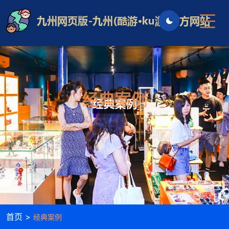
经典案例
首页 >
经典案例