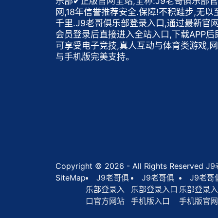
乐部✔正版官网全站,全称:J9老哥俱乐部官
网,18年信誉推荐安全.保障!不积跬步,无以
千里.J9老哥俱乐部登录入口,通过最新官网
会员登录后直接进入全站入口,下载APP后
可享受电子竞技,真人互动与体育类游戏,
与手机版完美支持。
Copyright © 2026 - All Rights Reserved
J
SiteMap
J9老哥俱
J9老哥俱
J9老哥
乐部登录入
乐部登录入口
乐部登录入
口官方网站
手机版入口
手机版官网