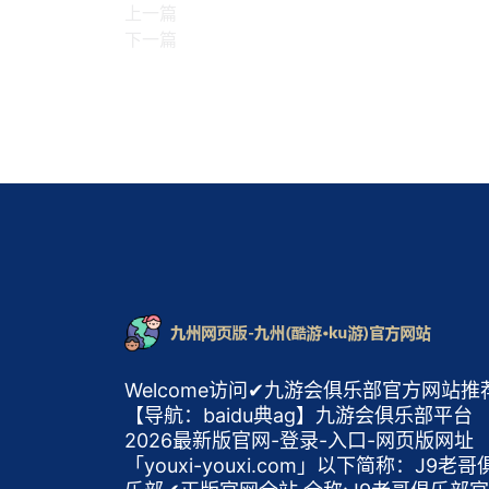
上一篇
下一篇
Welcome访问✔九游会俱乐部官方网站推
【导航：baidu典ag】九游会俱乐部平台
2026最新版官网-登录-入口-网页版网址
「youxi-youxi.com」以下简称：J9老哥