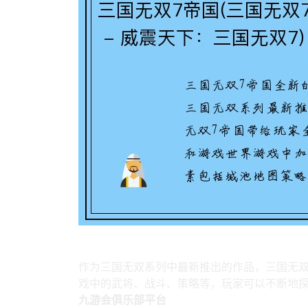
总结
作为三国无双系列中最新推出的作品，三国无双
戏中的武将、战斗、策略等，玩家可以不断地
九游会俱乐部平台