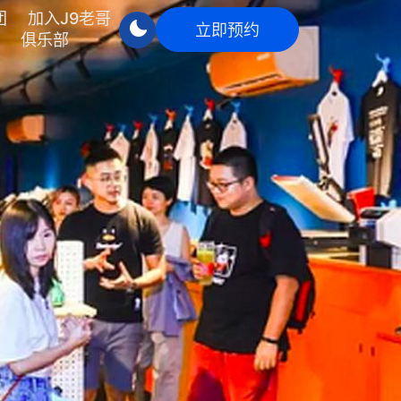
团
加入J9老哥
立即预约
务
俱乐部
立即预约