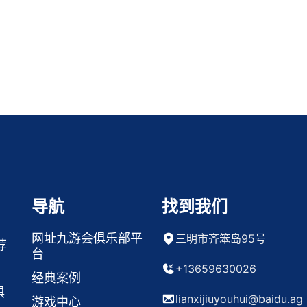
导航
找到我们
网址九游会俱乐部平
三明市齐笨岛95号
荐
台
+13659630026
经典案例
俱
lianxijiuyouhui@baidu.ag
游戏中心