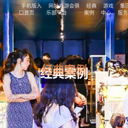
手机版入
网址九游会俱
经典
游戏
集
口首页
乐部平台
案例
中心
服
经典案例