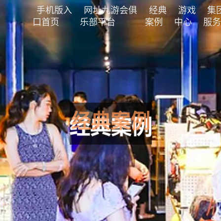
手机版入
网址九游会俱
经典
游戏
集
口首页
乐部平台
案例
中心
服
经典案例