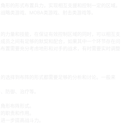
三角形的形式布置兵力，实现相互支援和控制一定的区域。
战略类游戏、MOBA类游戏、射击类游戏等。
势
员的力量和技能，在保证有效控制区域的同时，可以相互支
要成员之间有足够的默契和配合，如果其中一个环节存在问
略布置需要充分考虑地形和对手的战术，有时需要实时调整
略
员的选择到布阵的形式都需要足够的分析和讨论。一般来
击、防御、治疗等。
三角形布阵形式。
置的职责和作用。
，进一步提高战斗力。
用范围