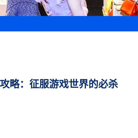
略攻略：征服游戏世界的必杀
服游戏世界的必杀技