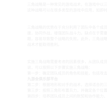
三角战略是一种常见的游戏战术，在游戏中以
这种战略可以在很多类型的游戏中应用，如即时
2. 三角战略的优劣
三角战略的优势在于充分利用了团队中各个成
援，协同作战，增强团队战斗力。缺点在于需
题，容易导致整个战略的失败。此外，三角战
战术才能取得胜利。
3. 如何实施三角战
实施三角战略需要考虑的因素很多，从团队成
说，可以按照以下步骤实施三角战略：
第一步：确定团队成员的角色和技能，包括攻
九游会俱乐部平台
第二步：根据地形和对手的战术，选择适合的
第三步：按照三角形布置兵力，并确定各个位
第四步：培养团队成员之间的默契和协作能力
4. 三角战略的应