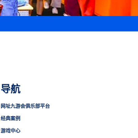
导航
网址九游会俱乐部平台
经典案例
游戏中心