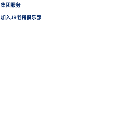
集团服务
加入J9老哥俱乐部