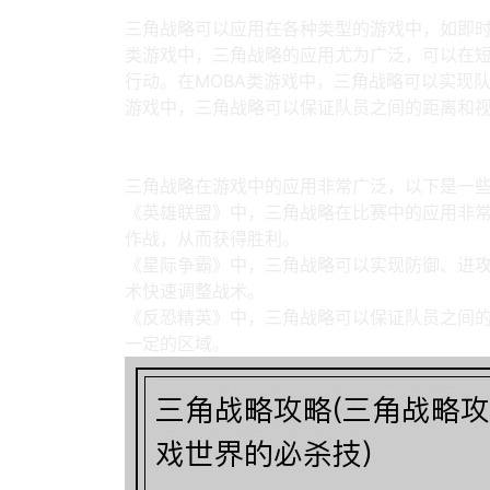
三角战略可以应用在各种类型的游戏中，如即时
类游戏中，三角战略的应用尤为广泛，可以在
行动。在MOBA类游戏中，三角战略可以实现
游戏中，三角战略可以保证队员之间的距离和
5. 三角战略的案
三角战略在游戏中的应用非常广泛，以下是一
《英雄联盟》中，三角战略在比赛中的应用非
作战，从而获得胜利。
《星际争霸》中，三角战略可以实现防御、进
术快速调整战术。
《反恐精英》中，三角战略可以保证队员之间
一定的区域。