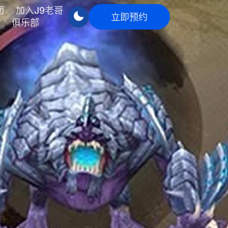
团
加入J9老哥
立即预约
务
俱乐部
立即预约