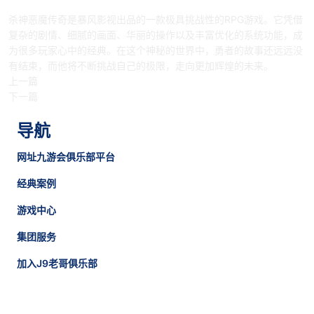
杀神恶魔传奇是暴风影视出品的一款极具挑战性的RPG游戏。它凭借
复杂的剧情、细腻的画面、华丽的操作以及丰富优化的系统功能，成
为很多玩家心中的经典。在这个神秘的世界中，勇者的故事还远远没
有结束，而他将不断挑战自己的极限，走向更加辉煌的未来。
上一篇
下一篇
导航
网址九游会俱乐部平台
经典案例
游戏中心
集团服务
加入J9老哥俱乐部