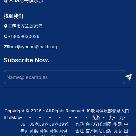
加入J9老哥俱乐部
找到我们
三明市齐笨岛95号
+13659630026
lianxijiuyouhui@baidu.ag
Subscribe Now.
Copyright © 2026 - All Rights Reserved
J9老哥俱乐部登录入口
.
SiteMap
九游
九
九
J9
J9老
J9老
J9老
J9老
九游
会 (JYH)
州网
州网
中
老哥
哥俱
哥俱
哥俱
哥俱
会注
官方网站
页版-
页版-
国·